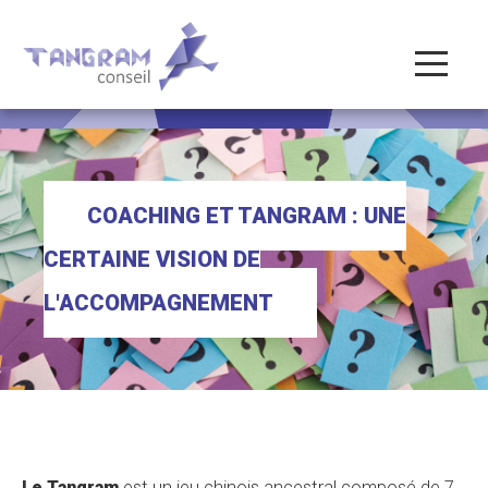
COACHING ET TANGRAM : UNE
CERTAINE VISION DE
L'ACCOMPAGNEMENT
Le Tangram
est un jeu chinois ancestral composé de 7