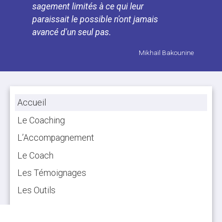
sagement limités à ce qui leur
paraissait le possible n'ont jamais
avancé d'un seul pas.
«
Mikhaïl Bakounine
»
Ne crois pas que tu t'es
trompé de route quand tu n'es pas
allé assez loin
Accueil
«
Claude Aveline
»
Deux intellectuels assis vont
Le Coaching
moins loin qu'une brute qui marche
L’Accompagnement
«
Michel Audiard
»
Le Coach
Si la connaissance crée
Les Témoignages
parfois des problèmes, ce n'est pas
l'ignorance qui permet de les
Les Outils
résoudre.
Contact